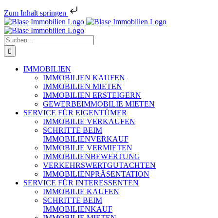
Zum Inhalt springen
Zum
Inhalt
springen
Suche
nach:
IMMOBILIEN
IMMOBILIEN KAUFEN
IMMOBILIEN MIETEN
IMMOBILIEN ERSTEIGERN
GEWERBEIMMOBILIE MIETEN
SERVICE FÜR EIGENTÜMER
IMMOBILIE VERKAUFEN
SCHRITTE BEIM
IMMOBILIENVERKAUF
IMMOBILIE VERMIETEN
IMMOBILIEN­BEWERTUNG
VERKEHRSWERT­GUTACHTEN
IMMOBILIEN­PRÄSENTATION
SERVICE FÜR INTERESSENTEN
IMMOBILIE KAUFEN
SCHRITTE BEIM
IMMOBILIENKAUF
IMMOBILIE MIETEN