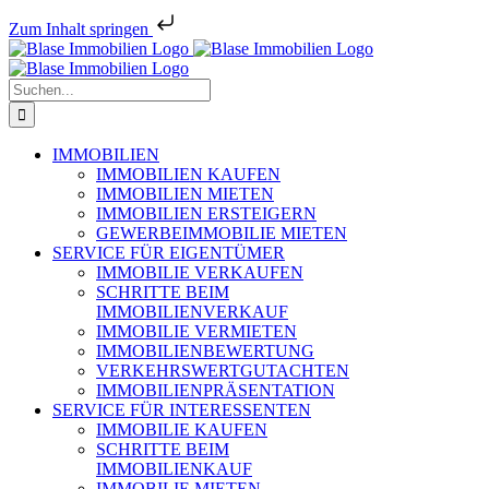
Zum Inhalt springen
Zum
Inhalt
springen
Suche
nach:
IMMOBILIEN
IMMOBILIEN KAUFEN
IMMOBILIEN MIETEN
IMMOBILIEN ERSTEIGERN
GEWERBEIMMOBILIE MIETEN
SERVICE FÜR EIGENTÜMER
IMMOBILIE VERKAUFEN
SCHRITTE BEIM
IMMOBILIENVERKAUF
IMMOBILIE VERMIETEN
IMMOBILIEN­BEWERTUNG
VERKEHRSWERT­GUTACHTEN
IMMOBILIEN­PRÄSENTATION
SERVICE FÜR INTERESSENTEN
IMMOBILIE KAUFEN
SCHRITTE BEIM
IMMOBILIENKAUF
IMMOBILIE MIETEN