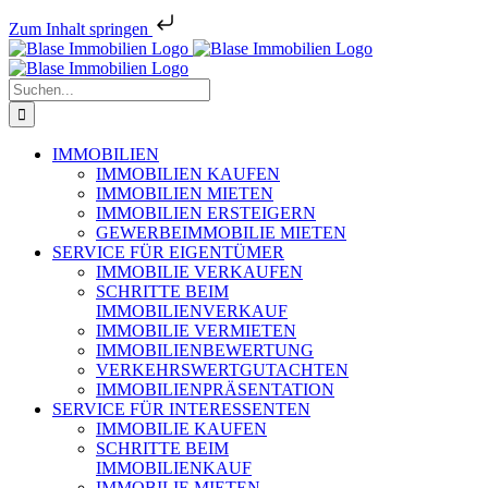
Zum Inhalt springen
Zum
Inhalt
springen
Suche
nach:
IMMOBILIEN
IMMOBILIEN KAUFEN
IMMOBILIEN MIETEN
IMMOBILIEN ERSTEIGERN
GEWERBEIMMOBILIE MIETEN
SERVICE FÜR EIGENTÜMER
IMMOBILIE VERKAUFEN
SCHRITTE BEIM
IMMOBILIENVERKAUF
IMMOBILIE VERMIETEN
IMMOBILIEN­BEWERTUNG
VERKEHRSWERT­GUTACHTEN
IMMOBILIEN­PRÄSENTATION
SERVICE FÜR INTERESSENTEN
IMMOBILIE KAUFEN
SCHRITTE BEIM
IMMOBILIENKAUF
IMMOBILIE MIETEN