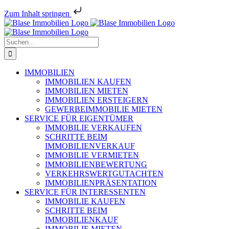
Zum Inhalt springen
Zum
Inhalt
springen
Suche
nach:
IMMOBILIEN
IMMOBILIEN KAUFEN
IMMOBILIEN MIETEN
IMMOBILIEN ERSTEIGERN
GEWERBEIMMOBILIE MIETEN
SERVICE FÜR EIGENTÜMER
IMMOBILIE VERKAUFEN
SCHRITTE BEIM
IMMOBILIENVERKAUF
IMMOBILIE VERMIETEN
IMMOBILIEN­BEWERTUNG
VERKEHRSWERT­GUTACHTEN
IMMOBILIEN­PRÄSENTATION
SERVICE FÜR INTERESSENTEN
IMMOBILIE KAUFEN
SCHRITTE BEIM
IMMOBILIENKAUF
IMMOBILIE MIETEN