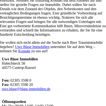
essenziell. Nehmen Sie frühzeitig Kontakt mit dem Anbieter auf und
stellen Sie gezielte Fragen zur Immobilie. Dabei sollten Sie nach
Details wie dem Zustand des Objekts, den Nebenkosten und den
vertraglichen Bedingungen fragen. Eine gründliche Vorbereitung auf
Besichtigungstermine ist ebenso wichtig. Notieren Sie sich alle
relevanten Fragen und bringen Sie alle notwendigen Unterlagen mit.
Eine gut vorbereitete Kommunikation hilft Ihnen, Missverständnisse zu
vermeiden und schnell die Informationen zu erhalten, die Sie für eine
fundierte Entscheidung benötigen.
Sie wollen sich nicht allein auf die Suche nach Ihrer Traumimmobilie
begeben?
Uwe Blase Immobilien
unterstützt Sie auf dem Weg –
nehmen Sie
Kontakt
zu uns auf!
Uwe Blase Immobilien
Habichtseck 58
44575 Castrop-Rauxel
Fon:
02305 3598 0
Fax:
02305 3598 20
uwe.blase@blase-immobilien.de
Öffnungszeiten
Mo-Do: 09:00-13:00, 14:00-17:00