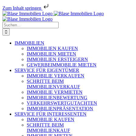
Zum Inhalt springen
Zum
Inhalt
springen
Suche
nach:
IMMOBILIEN
IMMOBILIEN KAUFEN
IMMOBILIEN MIETEN
IMMOBILIEN ERSTEIGERN
GEWERBEIMMOBILIE MIETEN
SERVICE FÜR EIGENTÜMER
IMMOBILIE VERKAUFEN
SCHRITTE BEIM
IMMOBILIENVERKAUF
IMMOBILIE VERMIETEN
IMMOBILIEN­BEWERTUNG
VERKEHRSWERT­GUTACHTEN
IMMOBILIEN­PRÄSENTATION
SERVICE FÜR INTERESSENTEN
IMMOBILIE KAUFEN
SCHRITTE BEIM
IMMOBILIENKAUF
IMMOBILIE MIETEN